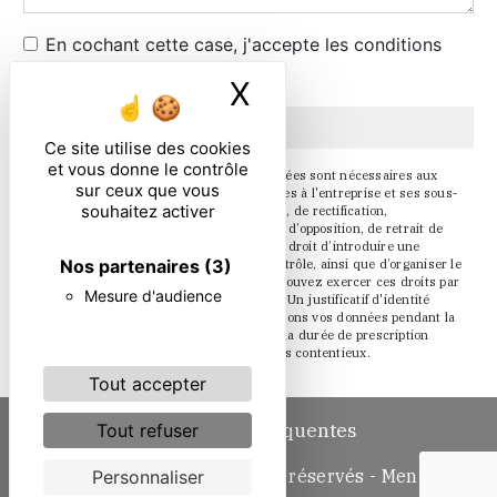
En cochant cette case, j'accepte les conditions
particulières ci-dessous **
X
Masquer le ban
Envoyer
Ce site utilise des cookies
et vous donne le contrôle
** Les données personnelles communiquées sont nécessaires aux
sur ceux que vous
fins de vous contacter. Elles sont destinées à l'entreprise et ses sous-
souhaitez activer
traitants. Vous disposez de droits d’accès, de rectification,
d’effacement, de portabilité, de limitation, d’opposition, de retrait de
votre consentement à tout moment et du droit d’introduire une
Nos partenaires
(3)
réclamation auprès d’une autorité de contrôle, ainsi que d’organiser le
sort de vos données post-mortem. Vous pouvez exercer ces droits par
Mesure d'audience
voie postale ou par courrier électronique. Un justificatif d'identité
pourra vous être demandé. Nous conservons vos données pendant la
période de prise de contact puis pendant la durée de prescription
légale aux fins probatoire et de gestion des contentieux.
Tout accepter
Recherches fréquentes
Tout refuser
©
Vistalid
- 2026 - Tous droits réservés -
Mentions
Personnaliser