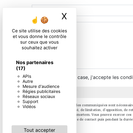
X
Masquer le ban
Ce site utilise des cookies
et vous donne le contrôle
sur ceux que vous
souhaitez activer
Nos partenaires
(17)
APIs
En cochant cette case, j'accepte les condi
Autre
Mesure d'audience
Régies publicitaires
Réseaux sociaux
Support
** Les données personnelles communiquées sont nécessaires au
Vidéos
d’effacement, de portabilité, de limitation, d’opposition, de
sort de vos données post-mortem. Vous pouvez exercer ces dr
pendant la période de prise de contact puis pendant la durée 
Tout accepter