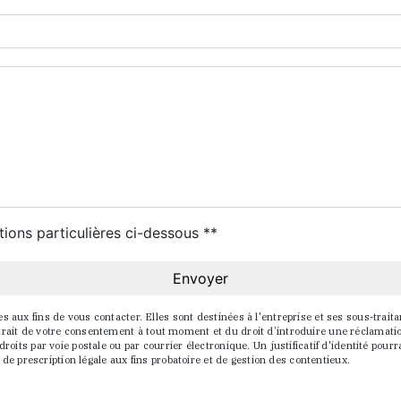
deau des cookies
tions particulières ci-dessous **
Envoyer
x fins de vous contacter. Elles sont destinées à l'entreprise et ses sous-traitant
 retrait de votre consentement à tout moment et du droit d’introduire une réclamati
oits par voie postale ou par courrier électronique. Un justificatif d'identité p
de prescription légale aux fins probatoire et de gestion des contentieux.