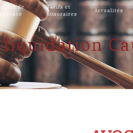
aines de
Tarifs et
Actualités
pétence
honoraires
 liquidation C