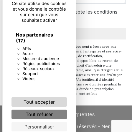
Ce site utilise des cookies
et vous donne le contrôle
En cochant cette case, j'accepte les conditions
sur ceux que vous
particulières ci-dessous **
souhaitez activer
Envoyer
Nos partenaires
(17)
** Les données personnelles communiquées sont nécessaires aux
APIs
fins de vous contacter. Elles sont destinées à l'entreprise et ses sous-
Autre
traitants. Vous disposez de droits d’accès, de rectification,
Mesure d'audience
d’effacement, de portabilité, de limitation, d’opposition, de retrait de
Régies publicitaires
votre consentement à tout moment et du droit d’introduire une
Réseaux sociaux
réclamation auprès d’une autorité de contrôle, ainsi que d’organiser le
Support
sort de vos données post-mortem. Vous pouvez exercer ces droits par
Vidéos
voie postale ou par courrier électronique. Un justificatif d'identité
pourra vous être demandé. Nous conservons vos données pendant la
période de prise de contact puis pendant la durée de prescription
légale aux fins probatoire et de gestion des contentieux.
Tout accepter
Recherches fréquentes
Tout refuser
©
Vistalid
- 2026 - Tous droits réservés -
Mentions
Personnaliser