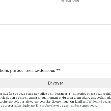
deau des cookies
tions particulières ci-dessous **
Envoyer
x fins de vous contacter. Elles sont destinées à l'entreprise et ses sous-traitant
 retrait de votre consentement à tout moment et du droit d’introduire une réclamati
oits par voie postale ou par courrier électronique. Un justificatif d'identité p
de prescription légale aux fins probatoire et de gestion des contentieux.