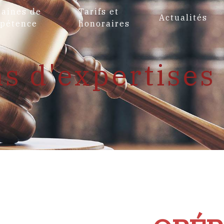
aines de
Tarifs et
Actualités
pétence
honoraires
ns d'expertises