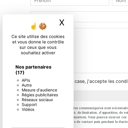
X
Masquer le ban
Ce site utilise des cookies
et vous donne le contrôle
sur ceux que vous
souhaitez activer
Nos partenaires
(17)
APIs
En cochant cette case, j'accepte les condi
Autre
Mesure d'audience
Régies publicitaires
Réseaux sociaux
Support
** Les données personnelles communiquées sont nécessaires au
Vidéos
d’effacement, de portabilité, de limitation, d’opposition, de
sort de vos données post-mortem. Vous pouvez exercer ces dr
pendant la période de prise de contact puis pendant la durée 