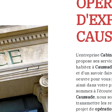
OPÉR
D'EX
CAUS
L’entreprise
Cabin
propose ses servi
habitez à
Caussad
et d’un savoir-fai
oeuvre pour vous 
ainsi dans votre p
sommes à l’écoute 
Caussade
, nous s
transmettre les r
projet de
opératio