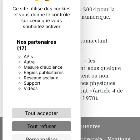
Ce site utilise des cookies
Loi n° 2004-575 du 21 juin 2004 pour la
et vous donne le contrôle
confiance dans l'économie numérique.
sur ceux que vous
souhaitez activer
11. Lexique.
Utilisateur : Internaute se connectant,
Nos partenaires
(17)
utilisant le site susnommé.
APIs
Informations personnelles : « les
Autre
Mesure d'audience
informations qui permettent, sous quelque
Régies publicitaires
forme que ce soit, directement ou non,
Réseaux sociaux
l'identification des personnes physiques
Support
Vidéos
auxquelles elles s'appliquent » (article 4 de
la loi n° 78-17 du 6 janvier 1978).
Tout accepter
Recherches fréquentes
Tout refuser
©
Vistalid
- 2026 - Tous droits réservés -
Mentions
Personnaliser