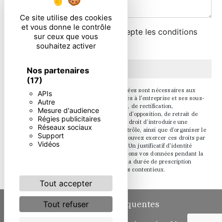
Ce site utilise des cookies
et vous donne le contrôle
En cochant cette case, j'accepte les conditions
sur ceux que vous
particulières ci-dessous **
souhaitez activer
Envoyer
Nos partenaires
(17)
** Les données personnelles communiquées sont nécessaires aux
APIs
fins de vous contacter. Elles sont destinées à l'entreprise et ses sous-
Autre
traitants. Vous disposez de droits d’accès, de rectification,
Mesure d'audience
d’effacement, de portabilité, de limitation, d’opposition, de retrait de
Régies publicitaires
votre consentement à tout moment et du droit d’introduire une
Réseaux sociaux
réclamation auprès d’une autorité de contrôle, ainsi que d’organiser le
Support
sort de vos données post-mortem. Vous pouvez exercer ces droits par
Vidéos
voie postale ou par courrier électronique. Un justificatif d'identité
pourra vous être demandé. Nous conservons vos données pendant la
période de prise de contact puis pendant la durée de prescription
légale aux fins probatoire et de gestion des contentieux.
Tout accepter
Recherches fréquentes
Tout refuser