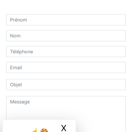
X
Masquer le ban