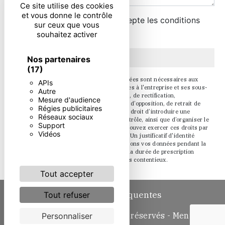
Ce site utilise des cookies
et vous donne le contrôle
En cochant cette case, j'accepte les conditions
sur ceux que vous
particulières ci-dessous **
souhaitez activer
Envoyer
Nos partenaires
(17)
** Les données personnelles communiquées sont nécessaires aux
APIs
fins de vous contacter. Elles sont destinées à l'entreprise et ses sous-
Autre
traitants. Vous disposez de droits d’accès, de rectification,
Mesure d'audience
d’effacement, de portabilité, de limitation, d’opposition, de retrait de
Régies publicitaires
votre consentement à tout moment et du droit d’introduire une
Réseaux sociaux
réclamation auprès d’une autorité de contrôle, ainsi que d’organiser le
Support
sort de vos données post-mortem. Vous pouvez exercer ces droits par
Vidéos
voie postale ou par courrier électronique. Un justificatif d'identité
pourra vous être demandé. Nous conservons vos données pendant la
période de prise de contact puis pendant la durée de prescription
légale aux fins probatoire et de gestion des contentieux.
Tout accepter
Recherches fréquentes
Tout refuser
©
Vistalid
- 2026 - Tous droits réservés -
Mentions
Personnaliser