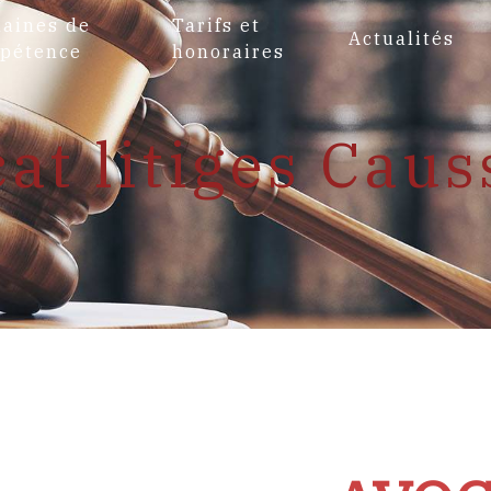
aines de
Tarifs et
Actualités
pétence
honoraires
at litiges Cau