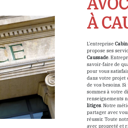
AVOC
À CA
L’entreprise
Cabin
propose ses servi
Caussade
. Entrep
savoir-faire de qu
pour vous satisfa
dans votre projet
de vos besoins. Si
sommes à votre di
renseignements né
litiges
. Notre méti
partager avec vou
réussir. Toute notr
avec propreté et r