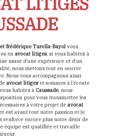
AT LITIGES
USSADE
et frédérique Turella-Bayol
vous
ces en
avocat litiges
, si vous habitez à
rise usant d’une expérience et d’un
alité, nous mettons tout en oeuvre
ire. Nous vous accompagnons ainsi
 de
avocat litiges
et sommes à l’écoute
 vous habitez à
Caussade
, nous
sposition pour vous transmettre les
cessaires à votre projet de
avocat
er est avant tout notre passion et le
s renforce encore plus notre désir de
e équipe est qualifiée et travaille
igueur.