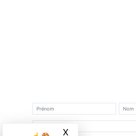
X
Masquer le ban