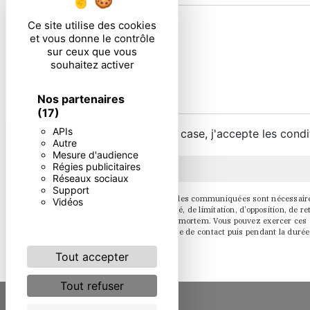
Ce site utilise des cookies
et vous donne le contrôle
sur ceux que vous
souhaitez activer
Nos partenaires
(17)
APIs
En cochant cette case, j'accepte les condi
Autre
Mesure d'audience
Régies publicitaires
Réseaux sociaux
Support
** Les données personnelles communiquées sont nécessaires au
Vidéos
d’effacement, de portabilité, de limitation, d’opposition, de
sort de vos données post-mortem. Vous pouvez exercer ces dr
pendant la période de prise de contact puis pendant la durée 
Tout accepter
Tout refuser